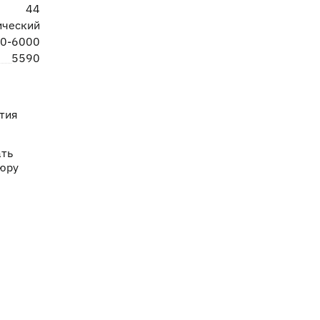
44
ический
0-6000
5590
тия
ать
юру