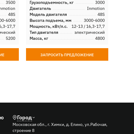
3500
Грузоподъемность, кг
3000
Грузоп
nmotion
Двигатель
Inmotion
Двигат
48S
Модель двигателя
48S
Модель
00-6000
Высота подъема, мм
3000-6000
Высота
6,3-17,7
Мощность, кВт/л.с.
12-13 / 16,3-17,7
Мощност
ический
Тип двигателя
электрический
Тип дв
5200
Масса, кг
4800
Масса, 
ИЕ
ЗАПРОСИТЬ ПРЕДЛОЖЕНИЕ
З
лю
Город
Московская обл., г. Химки, д. Елино, ул.Рабочая,
строение 8