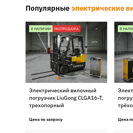
Популярные
электрические в
В НАЛИЧИИ
РАСПРОДАЖА
В НАЛИ
Электрический вилочный
Элек
погрузчик LiuGong CLGA16-T,
погру
трехопорный
трёх
Цена по запросу
Цена п