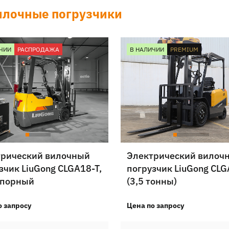
илочные погрузчики
ЧИИ
РАСПРОДАЖА
В НАЛИЧИИ
PREMIUM
трический вилочный
Электрический вилоч
зчик LiuGong CLGA18-T,
погрузчик LiuGong CL
опорный
(3,5 тонны)
о запросу
Цена по запросу