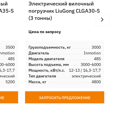
ный
Электрический вилочный
Элек
GA35-S
погрузчик LiuGong CLGA30-S
погру
(3 тонны)
(2,5 
Цена по запросу
Цена п
3500
Грузоподъемность, кг
3000
Грузоп
nmotion
Двигатель
Inmotion
Двигат
48S
Модель двигателя
48S
Модель
00-6000
Высота подъема, мм
3000-6000
Высота
6,3-17,7
Мощность, кВт/л.с.
12-13 / 16,3-17,7
Мощност
ический
Тип двигателя
электрический
Тип дв
5200
Масса, кг
4800
Масса, 
ИЕ
ЗАПРОСИТЬ ПРЕДЛОЖЕНИЕ
З