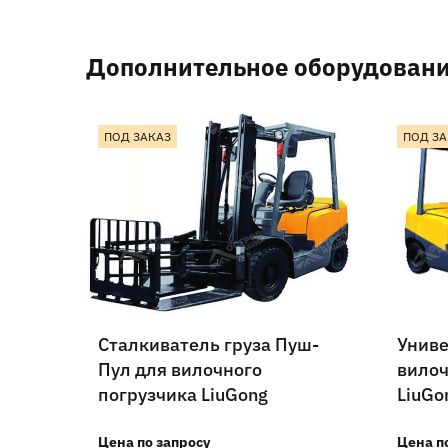
Дополнительное оборудован
ПОД ЗАКАЗ
ПОД ЗА
Сталкиватель груза Пуш-
Униве
Пул для вилочного
вилоч
погрузчика LiuGong
LiuGo
Цена по запросу
Цена п