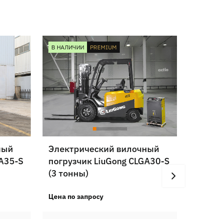
В НАЛИЧИИ
PREMIUM
В НАЛ
ный
Электрический вилочный
Элек
GA35-S
погрузчик LiuGong CLGA30-S
погру
(3 тонны)
(2,5 
Цена по запросу
Цена п