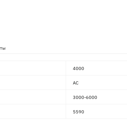
нты
4000
AC
3000-6000
5590