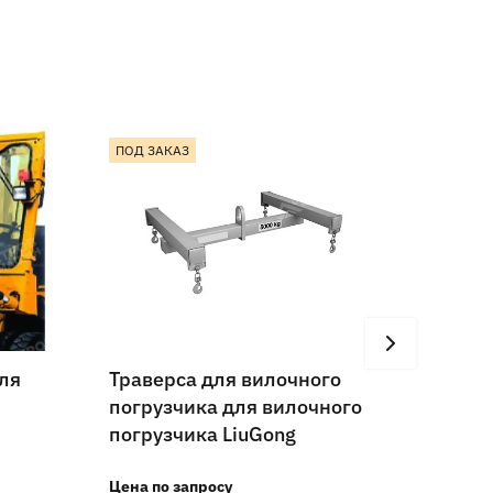
ПОД ЗАКАЗ
В НАЛ
ля
Траверса для вилочного
Удлин
погрузчика для вилочного
вилоч
погрузчика LiuGong
LiuGo
Цена по запросу
Цена п