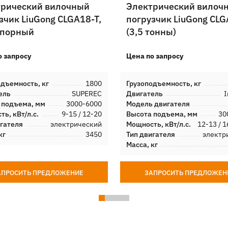
трический вилочный
Электрический вилоч
зчик LiuGong CLGA18-T,
погрузчик LiuGong CL
опорный
(3,5 тонны)
о запросу
Цена по запросу
одъемность, кг
1800
Грузоподъемность, кг
ель
SUPEREC
Двигатель
I
 подъема, мм
3000-6000
Модель двигателя
ь, кВт/л.с.
9-15 / 12-20
Высота подъема, мм
30
игателя
электрический
Мощность, кВт/л.с.
12-13 / 1
кг
3450
Тип двигателя
электр
Масса, кг
АПРОСИТЬ ПРЕДЛОЖЕНИЕ
ЗАПРОСИТЬ ПРЕДЛОЖЕН