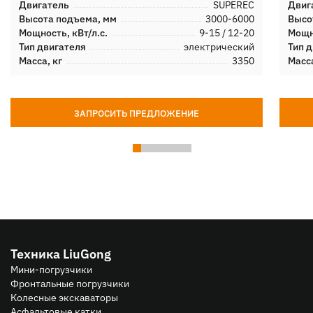
Двигатель
SUPEREC
Двиг
Высота подъема, мм
3000-6000
Высо
Мощность, кВт/л.с.
9-15 / 12-20
Мощно
Тип двигателя
электрический
Тип 
Масса, кг
3350
Масса
ЗАПРОСИТЬ ПРЕДЛОЖЕНИЕ
Техника LiuGong
Мини-погрузчики
Фронтальные погрузчики
Колесные экскаваторы
Асфальтовые катки