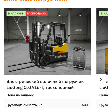
В НАЛИЧИИ
РАСПРОДАЖА
В НА
Электрический вилочный погрузчик
Эле
LiuGong CLGA16-T, трехопорный
Liu
Цена по запросу
Цена
Грузоподъемность, кг
1600
Груз