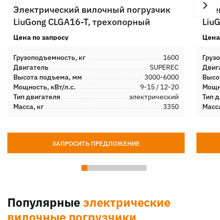
Электрический вилочный погрузчик
Эле
LiuGong CLGA16-T, трехопорный
Liu
Цена по запросу
Цена
Грузоподъемность, кг
1600
Груз
Двигатель
SUPEREC
Двиг
Высота подъема, мм
3000-6000
Высо
Мощность, кВт/л.с.
9-15 / 12-20
Мощно
Тип двигателя
электрический
Тип 
Масса, кг
3350
Масса
ЗАПРОСИТЬ ПРЕДЛОЖЕНИЕ
Популярные
электрические
вилочные погрузчики