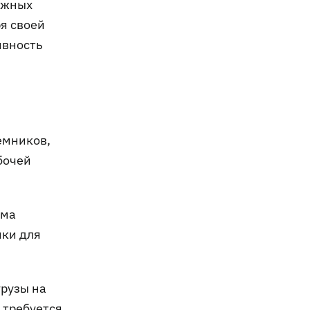
ажных
я своей
ивность
емников,
бочей
ема
ики для
грузы на
 требуется