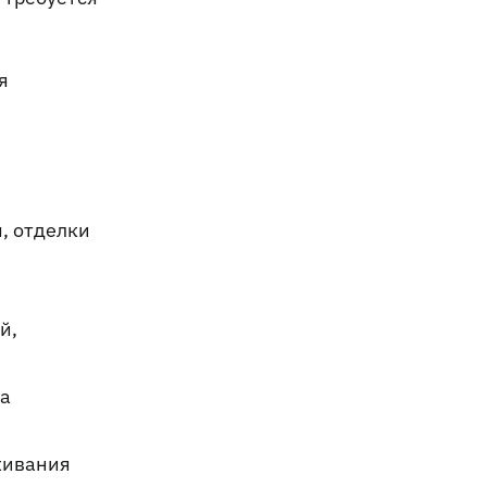
я
, отделки
й,
на
живания