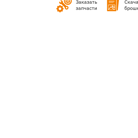
Заказать
Скач
запчасти
брош