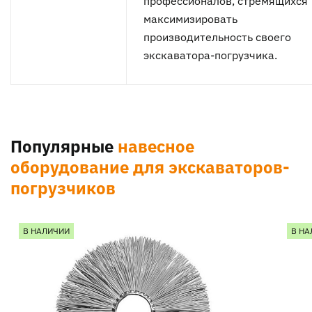
профессионалов, стремящихся
максимизировать
производительность своего
экскаватора-погрузчика.
Популярные
навесное
оборудование для экскаваторов-
погрузчиков
В НАЛИЧИИ
В НА