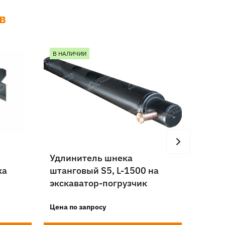
в
В НАЛИЧИИ
В НАЛ
Удлинитель шнека
Шнеко
ка
штанговый S5, L-1500 на
L-145
экскаватор-погрузчик
экска
Цена по запросу
Цена п