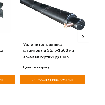
Удлинитель шнека
Шнеко
ка
штанговый S5, L-1500 на
L-145
экскаватор-погрузчик
экска
Цена по запросу
Цена п
ИЕ
ЗАПРОСИТЬ ПРЕДЛОЖЕНИЕ
З