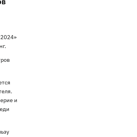
ов
 2024»
нг.
тров
ется
теля.
верие и
реди
льзу