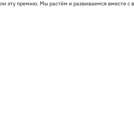
ли эту премию. Мы растём и развиваемся вместе с 
ов LiuGong со скидкой 30%: надёжная техника по выг