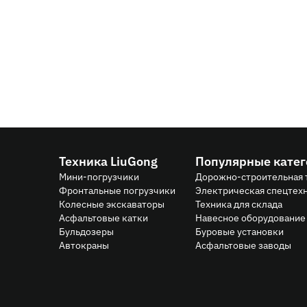
03.04.2026
Распродажа дизельных винтовых компрессор
цене
Техника LiuGong
Популярные кате
Мини-погрузчики
Дорожно-строительная 
Фронтальные погрузчики
Электрическая спецтех
Колесные экскаваторы
Техника для склада
Асфальтовые катки
Навесное оборудование 
Бульдозеры
Буровые установки
Автокраны
Асфальтовые заводы