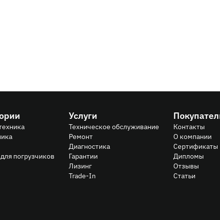
ов LiuGong со скидкой 30%: надёжная техника по выг
гории
Услуги
Покупате
техника
Техническое обслуживание
Контакты
ника
Ремонт
О компании
Диагностика
Сертификаты
для погрузчиков
Гарантии
Дипломы
Лизинг
Отзывы
Trade-In
Статьи