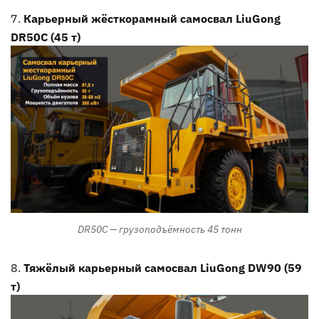
Карьерный жёсткорамный самосвал LiuGong
DR50C (45 т)
DR50C — грузоподъёмность 45 тонн
Тяжёлый карьерный самосвал LiuGong DW90 (59
т)