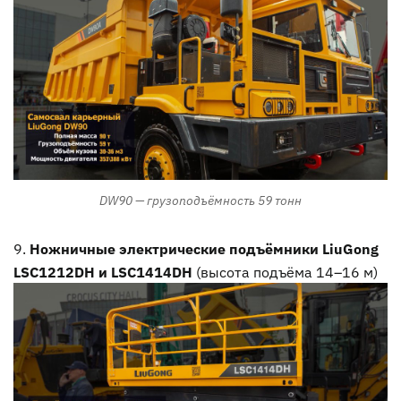
DW90 — грузоподъёмность 59 тонн
Ножничные электрические подъёмники LiuGong
LSC1212DH и LSC1414DH
(высота подъёма 14–16 м)