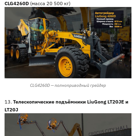
CLG4260D
(масса 20 500 кг)
CLG4260D — полноприводный грейдер
Телескопические подъёмники LiuGong LT20JE и
LT20J