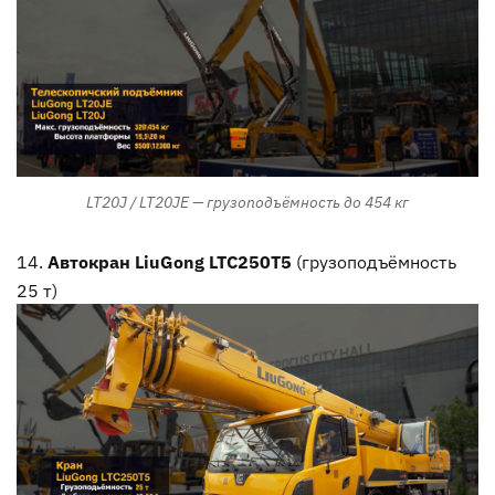
LT20J / LT20JE — грузоподъёмность до 454 кг
Автокран LiuGong LTC250T5
(грузоподъёмность
25 т)