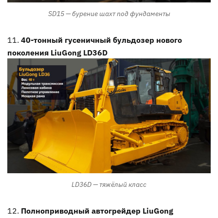
SD15 — бурение шахт под фундаменты
40-тонный гусеничный бульдозер нового
поколения LiuGong LD36D
LD36D — тяжёлый класс
Полноприводный автогрейдер LiuGong