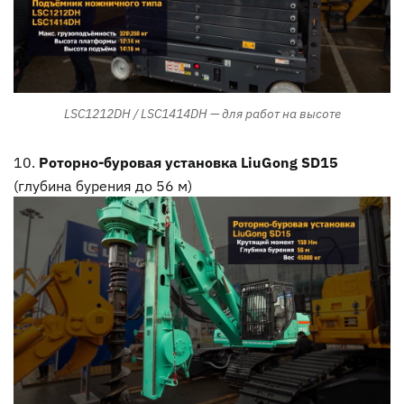
LSC1212DH / LSC1414DH — для работ на высоте
Роторно-буровая установка LiuGong SD15
(глубина бурения до 56 м)