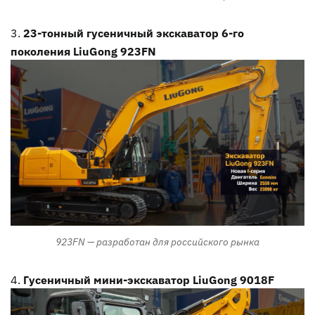
23-тонный гусеничный экскаватор 6-го
поколения LiuGong 923FN
923FN — разработан для российского рынка
Гусеничный мини-экскаватор LiuGong 9018F