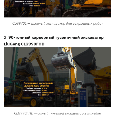
CLG970E — тяжёлый экскаватор для вскрышных работ
90-тонный карьерный гусеничный экскаватор
LiuGong CLG990FHD
CLG990FHD — самый тяжёлый экскаватор в линейке