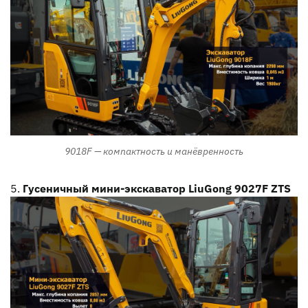
9018F — компактность и манёвренность
Гусеничный мини-экскаватор LiuGong 9027F ZTS