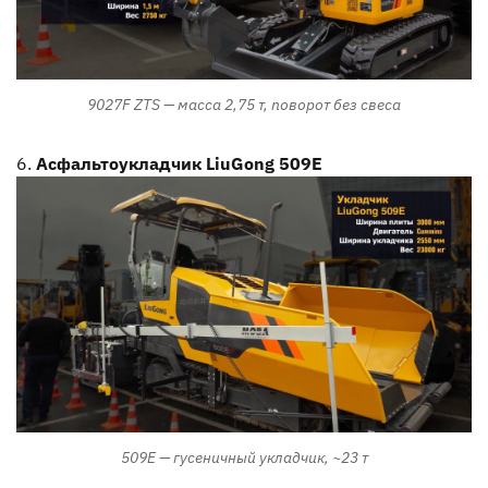
9027F ZTS — масса 2,75 т, поворот без свеса
Асфальтоукладчик LiuGong 509E
509E — гусеничный укладчик, ~23 т