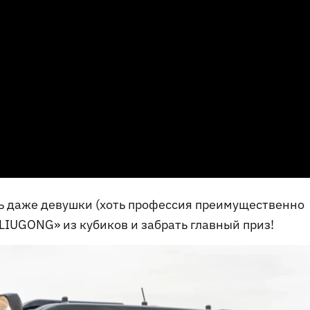
ь даже девушки (хоть профессия преимущественно
LIUGONG» из кубиков и забрать главный приз!