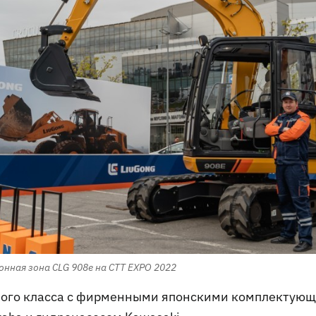
нная зона CLG 908e на CTT EXPO 2022
онного класса с фирменными японскими комплектую