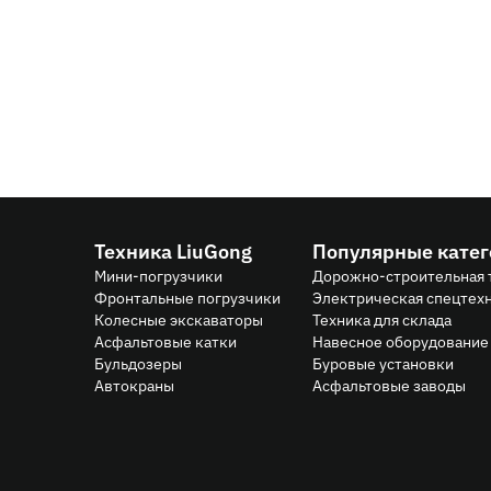
03.04.2026
Распродажа дизельных винтовых компрессор
цене
Техника LiuGong
Популярные кате
Мини-погрузчики
Дорожно-строительная 
Фронтальные погрузчики
Электрическая спецтех
Колесные экскаваторы
Техника для склада
Асфальтовые катки
Навесное оборудование 
Бульдозеры
Буровые установки
Автокраны
Асфальтовые заводы