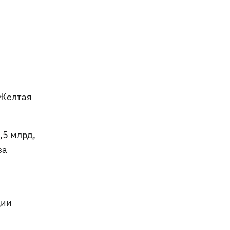
«Желтая
,5 млрд,
за
ции