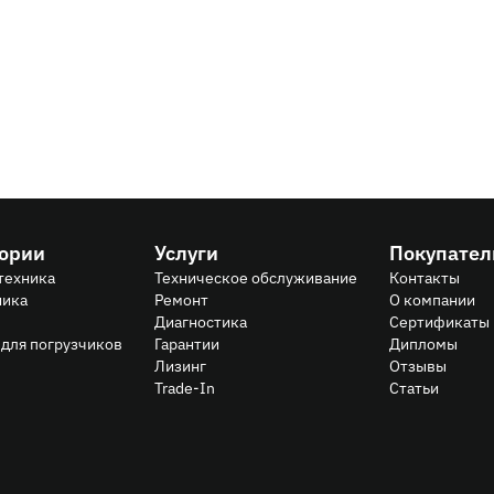
ов LiuGong со скидкой 30%: надёжная техника по выг
гории
Услуги
Покупате
техника
Техническое обслуживание
Контакты
ника
Ремонт
О компании
Диагностика
Сертификаты
для погрузчиков
Гарантии
Дипломы
Лизинг
Отзывы
Trade-In
Статьи