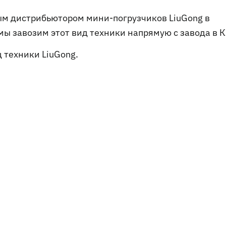
м дистрибьютором мини-погрузчиков LiuGong в
 мы завозим этот вид техники напрямую с завода в К
 техники LiuGong.
ов LiuGong со скидкой 30%: надёжная техника по выг