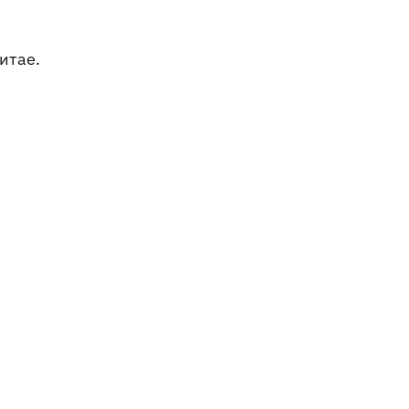
итае.
293
01.04.2026
одной
Беспроцентная рассрочка на технику LiuGong