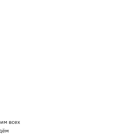
рим всех
Идём