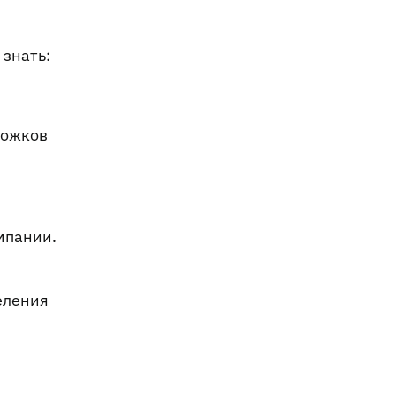
 знать:
Божков
мпании.
еления