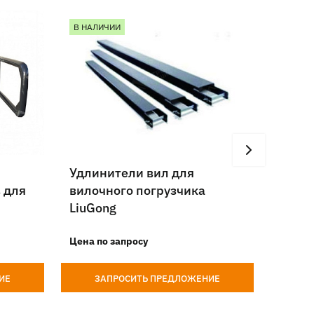
В НАЛИЧИИ
В НАЛ
Удлинители вил для
Карет
 для
вилочного погрузчика
для в
LiuGong
LiuGo
Цена по запросу
Цена п
ИЕ
ЗАПРОСИТЬ ПРЕДЛОЖЕНИЕ
З