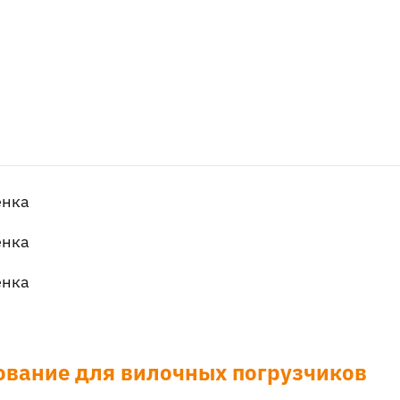
енка
енка
енка
ование для вилочных погрузчиков