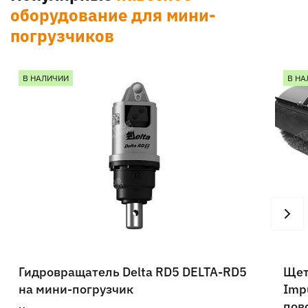
оборудование для мини-
погрузчиков
В НАЛИЧИИ
В НА
Гидровращатель Delta RD5 DELTA-RD5
Щет
на мини-погрузчик
Imp
пов