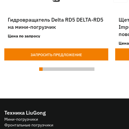
Гидровращатель Delta RD5 DELTA-RD5
Щет
на мини-погрузчик
Imp
пов
Цена по запросу
Цена
ЗАПРОСИТЬ ПРЕДЛОЖЕНИЕ
Техника LiuGong
Мини-погрузчики
Фронтальные погрузчики