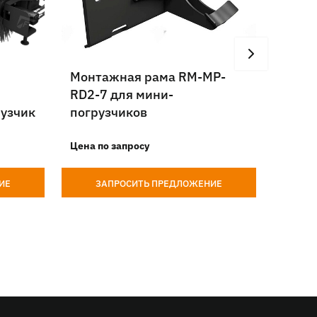
Монтажная рама RM-MP-
Удлин
RD2-7 для мини-
DELT
узчик
погрузчиков
на ми
Цена по запросу
Цена п
ИЕ
ЗАПРОСИТЬ ПРЕДЛОЖЕНИЕ
З