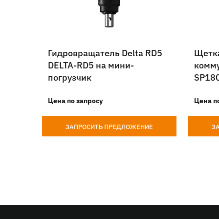
Гидровращатель Delta RD5
Щетк
DELTA-RD5 на мини-
комму
погрузчик
SP18
повор
Цена по запросу
погру
Цена п
ЗАПРОСИТЬ ПРЕДЛОЖЕНИЕ
З