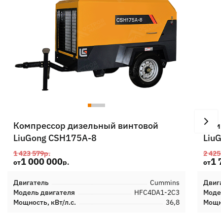
Компрессор дизельный винтовой
Ком
LiuGong CSH175A-8
Liu
1 423 579
р.
2 425
1 000 000
1 
от
р.
от
Двигатель
Cummins
Двиг
Модель двигателя
HFC4DA1-2C3
Моде
Мощность, кВт/л.с.
36,8
Мощно