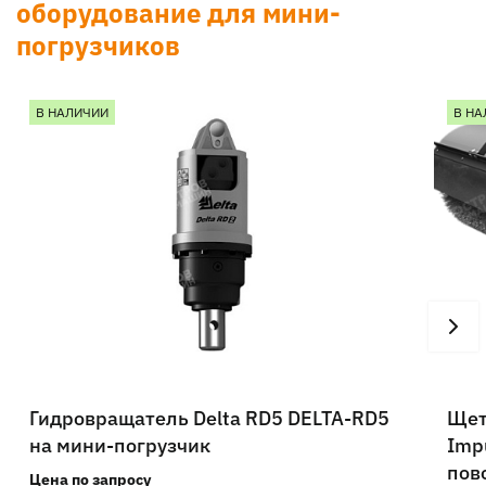
оборудование для мини-
погрузчиков
В НАЛИЧИИ
В НА
Гидровращатель Delta RD5 DELTA-RD5
Щет
на мини-погрузчик
Imp
пов
Цена по запросу