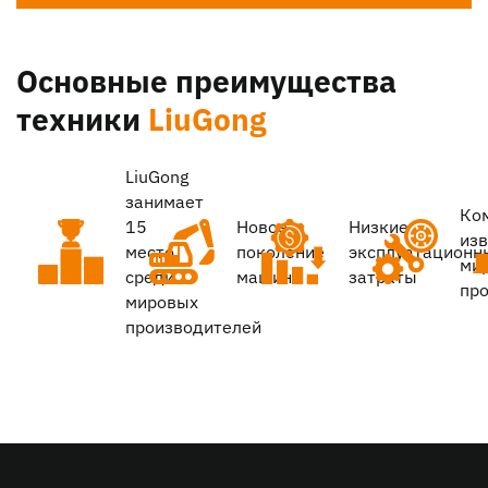
Основные преимущества
техники
LiuGong
LiuGong
занимает
Ко
15
Новое
Низкие
из
место
поколение
эксплуатационн
ми
среди
машин
затраты
пр
мировых
производителей