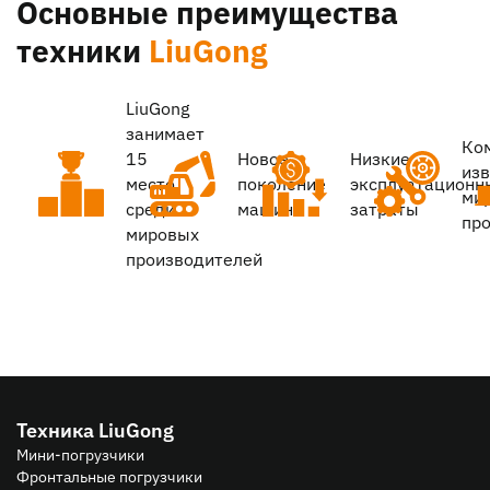
Основные преимущества
техники
LiuGong
LiuGong
занимает
Ко
15
Новое
Низкие
из
место
поколение
эксплуатационн
ми
среди
машин
затраты
пр
мировых
производителей
Техника LiuGong
Мини-погрузчики
Фронтальные погрузчики