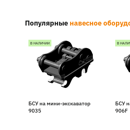
Популярные
навесное оборуд
В НАЛИЧИИ
В НАЛИ
БСУ на мини-экскаватор
БСУ н
9035
906F