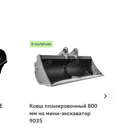
В НАЛИЧИИ
В НАЛ
E
Ковш планировочный 800
Гидро
мм на мини-экскаватор
155i 
9035