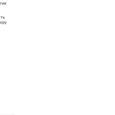
тия
ать
юру