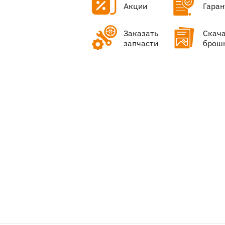
Акции
Гаран
Заказать
Скач
запчасти
брош