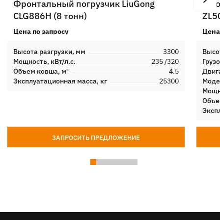
Фронтальный погрузчик LiuGong
Фро
CLG886H (8 тонн)
ZL50
Цена по запросу
Цена
Высота разгрузки, мм
3300
Высо
Мощность, кВт/л.с.
235 /320
Груз
Объем ковша, м³
4.5
Двиг
Эксплуатационная масса, кг
25300
Моде
Мощно
Объе
Эксп
ЗАПРОСИТЬ ПРЕДЛОЖЕНИЕ