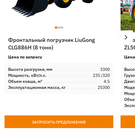
Фронтальный погрузчик LiuGong
Фро
CLG886H (8 тонн)
ZL50
Цена по запросу
Цена
Высота разгрузки, мм
3300
Высо
Мощность, кВт/л.с.
235 /320
Груз
Объем ковша, м³
4.5
Двиг
Эксплуатационная масса, кг
25300
Моде
Мощно
Объе
Эксп
ЗАПРОСИТЬ ПРЕДЛОЖЕНИЕ