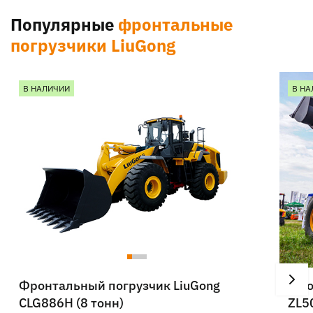
Популярные
фронтальные
погрузчики LiuGong
В НАЛИЧИИ
В НА
Фронтальный погрузчик LiuGong
Фро
CLG886H (8 тонн)
ZL50