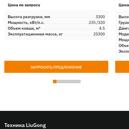
Цена по запросу
Цена
Высота разгрузки, мм
3300
Высо
Мощность, кВт/л.с.
235 /320
Груз
Объем ковша, м³
4.5
Двиг
Эксплуатационная масса, кг
25300
Моде
Мощно
Объе
Эксп
ЗАПРОСИТЬ ПРЕДЛОЖЕНИЕ
Техника LiuGong