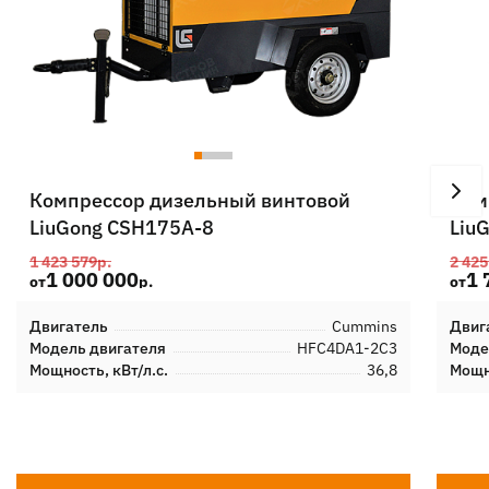
Компрессор дизельный винтовой
Ком
LiuGong CSH175A-8
Liu
1 423 579
р.
2 425
1 000 000
1 
от
р.
от
Двигатель
Cummins
Двиг
Модель двигателя
HFC4DA1-2C3
Моде
Мощность, кВт/л.с.
36,8
Мощно