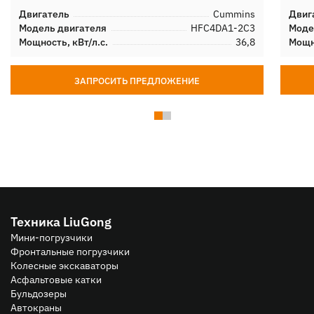
Двигатель
Cummins
Двиг
Модель двигателя
HFC4DA1-2C3
Моде
Мощность, кВт/л.с.
36,8
Мощно
ЗАПРОСИТЬ ПРЕДЛОЖЕНИЕ
Техника LiuGong
Мини-погрузчики
Фронтальные погрузчики
Колесные экскаваторы
Асфальтовые катки
Бульдозеры
Автокраны