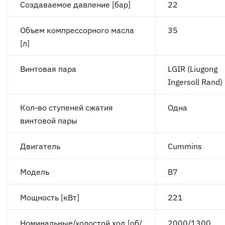
Создаваемое давление [бар]
22
Объем компрессорного масла
35
[л]
Винтовая пара
LGIR (Liugong
Ingersoll Rand)
Кол-во ступеней сжатия
Одна
винтовой пары
Двигатель
Cummins
Модель
B7
Мощность [кВт]
221
Номинальные/холостой ход [об/
2000/1300