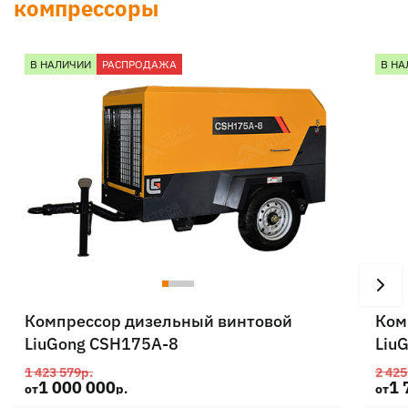
компрессоры
В НАЛИЧИИ
РАСПРОДАЖА
В НА
Компрессор дизельный винтовой
Ком
LiuGong CSH175A-8
Liu
1 423 579
р.
2 425
1 000 000
1 
от
р.
от