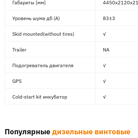
Габариты [мм]
4450x2120x2
Уровень шума дб (А)
83±3
Skid mounted(without tires)
√
Trailer
NA
Подогреватель двигателя
√
GPS
√
Cold-start kit инкубатор
√
Популярные
дизельные винтовые