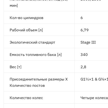
мин]
Кол-во цилиндров
6
Рабочий объем [л]
6,79
Экологический стандарт
Stage III
Емкость топливного бака [л]
340
Вес [т]
2,8
Присоединительные размеры Х
G1½×1 & G¾×
Количество постов
Количество колес
Четыре колеса