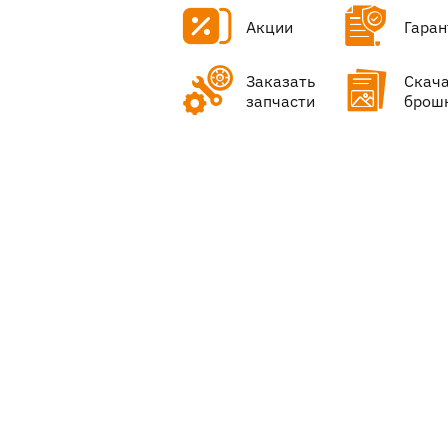
Акции
Гаран
Заказать
Скач
запчасти
брош