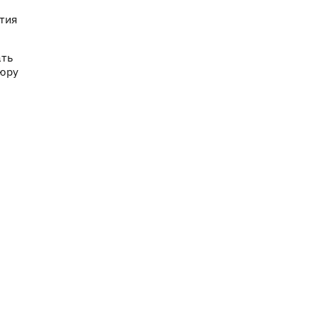
тия
ать
юру