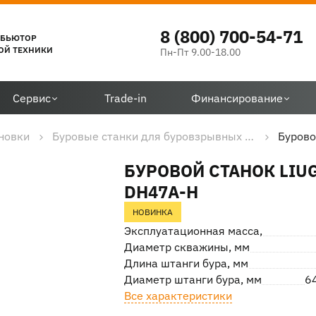
8 (800) 700-54-71
ИБЬЮТОР
ОЙ ТЕХНИКИ
Пн-Пт 9.00-18.00
Сервис
Trade-in
Финансирование
ановки
Буровые станки для буровзрывных работ
Бурово
БУРОВОЙ СТАНОК LIU
DH47A-H
НОВИНКА
Эксплуатационная масса, кг
Диаметр скважины, мм
Длина штанги бура, мм
Диаметр штанги бура, мм
6
Все характеристики