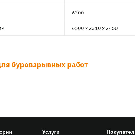
6300
мм
6500 x 2310 x 2450
для буровзрывных работ
гории
Услуги
Покупате