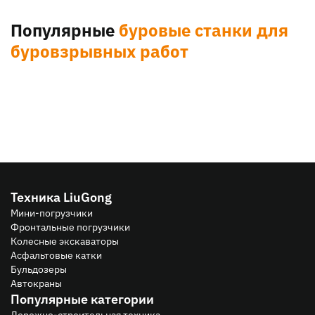
Популярные
буровые станки для
буровзрывных работ
Техника LiuGong
Мини-погрузчики
Фронтальные погрузчики
Колесные экскаваторы
Асфальтовые катки
Бульдозеры
Автокраны
Популярные категории
Дорожно-строительная техника