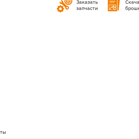
Заказать
Скач
запчасти
брош
нты