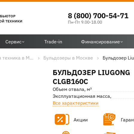
8 (800) 700-54-71
ИБЬЮТОР
ОЙ ТЕХНИКИ
Пн-Пт 9.00-18.00
Сервис
Trade-in
Финансирование
Дорожно-строительная техника в Москве
Бульдозеры в Москве
Бульдозер Li
БУЛЬДОЗЕР LIUGONG
CLGB160C
Объем отвала, м³
Эксплуатационная масса, кг
Все характеристики
Акции
Гаран