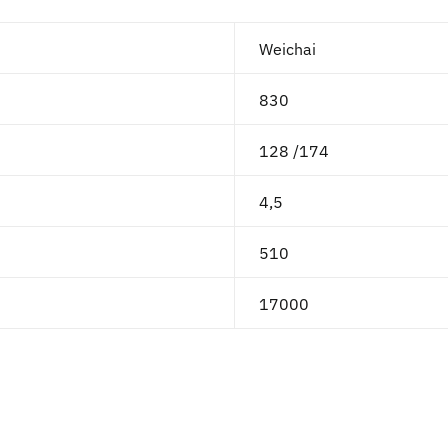
Weichai
830
128 /174
4,5
510
17000