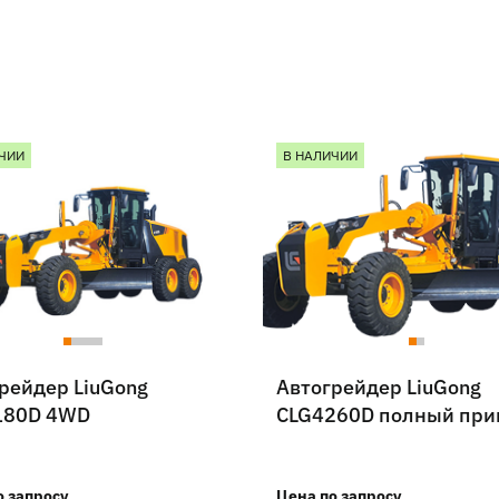
ЧИИ
В НАЛИЧИИ
рейдер LiuGong
Автогрейдер LiuGong
180D 4WD
CLG4260D полный при
о запросу
Цена по запросу