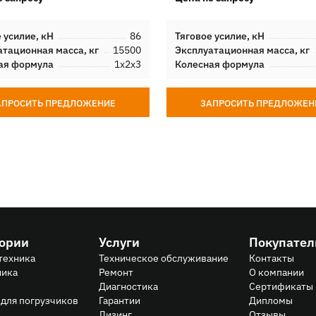
 усилие, кН
86
Тяговое усилие, кН
атационная масса, кг
15500
Эксплуатационная масса, кг
ая формула
1х2х3
Колесная формула
АПРОСИТЬ ПРЕДЛОЖЕНИЕ
ЗАПРОСИТЬ ПРЕДЛОЖЕН
гории
Услуги
Покупате
техника
Техническое обслуживание
Контакты
ника
Ремонт
О компании
Диагностика
Сертификаты
для погрузчиков
Гарантии
Дипломы
Лизинг
Отзывы