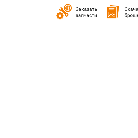
Заказать
Скач
запчасти
брош