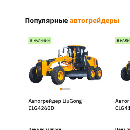
Популярные
автогрейдеры
В НАЛИЧИИ
В НАЛИ
Автогрейдер LiuGong
Автог
CLG4260D
CLG4
Цена по запросу
Цена п