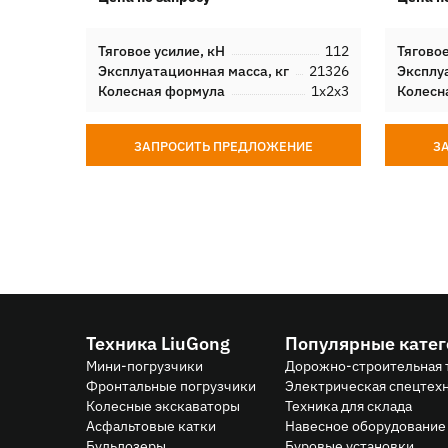
Тяговое усилие, кН
112
Тяговое
Эксплуатационная масса, кг
21326
Эксплу
Колесная формула
1х2х3
Колесн
ЗАПРОСИТЬ ПРЕДЛОЖЕНИЕ
З
Техника LiuGong
Популярные кате
Мини-погрузчики
Дорожно-строительная 
Фронтальные погрузчики
Электрическая спецтех
Колесные экскаваторы
Техника для склада
Асфальтовые катки
Навесное оборудование 
Бульдозеры
Буровые установки