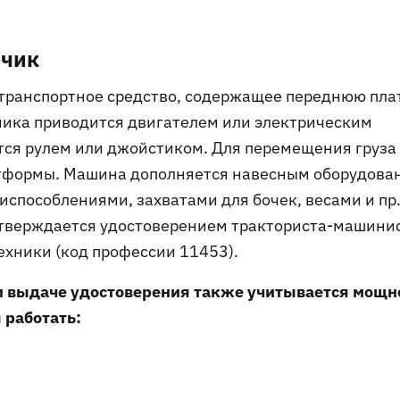
зчик
 транспортное средство, содержащее переднюю пла
ника приводится двигателем или электрическим
тся рулем или джойстиком. Для перемещения груза
тформы. Машина дополняется навесным оборудова
способлениями, захватами для бочек, весами и пр
тверждается удостоверением тракториста-машини
хники (код профессии 11453).
и выдаче удостоверения также учитывается мощн
 работать: