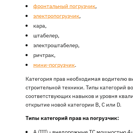
фронтальный погрузчик
,
электропогрузчик
,
кара,
штабелер,
электроштабелер,
ричтрак,
мини-погрузчик
.
Категория прав необходимая водителю ви
строительной техники. Типы категорий 
соответствующих навыков и уровня квал
открытие новой категории B, C или D.
Типы категорий прав на погрузчик:
A (III) - внедорожные ТС мощностью 4-