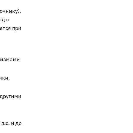
очнику).
яд с
ется при
анизмами
ики,
 другими
л.с. и до