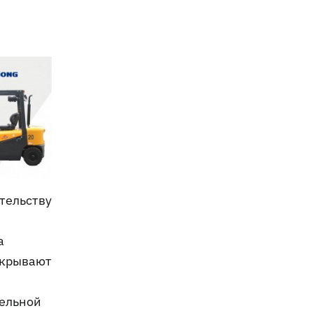
тельству
а
ткрывают
тельной