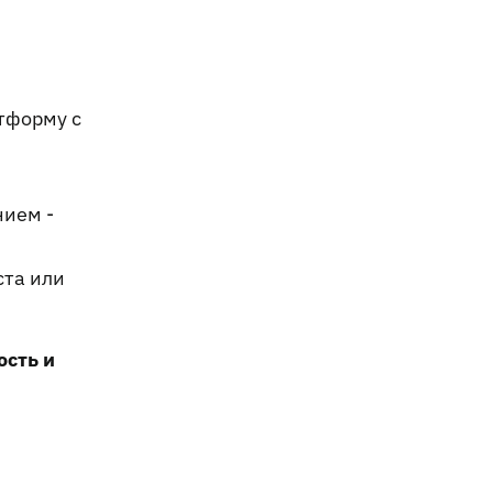
тформу с
нием -
.
ста или
ость и