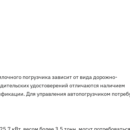
лочного погрузчика зависит от вида дорожно-
водительских удостоверений отличаются наличием
ификации. Для управления автопогрузчиком потреб
25,7 кВт, весом более 3,5 тонн, могут потребоватьс